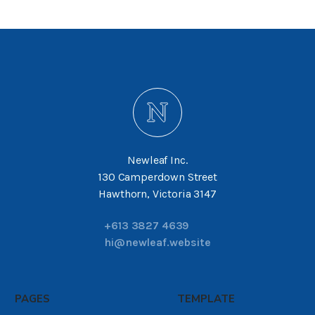
Newleaf Inc.
130 Camperdown Street
Hawthorn, Victoria 3147
+613 3827 4639
hi@newleaf.website
PAGES
TEMPLATE